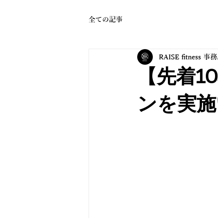
全ての記事
RAISE fitness 事
【先着1
ンを実施