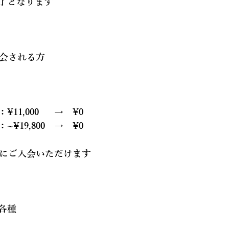
了となります
入会される方
1,000　  →　¥0
¥19,800　→　¥0
 お得にご入会いただけます
各種