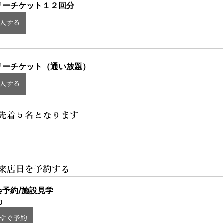
リーチケット１２回分
入する
リーチケット（通い放題）
入する
先着５名となります
来店日を予約する
会予約/施設見学
0
すぐ予約