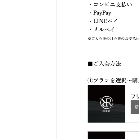
・コンビニ支払い
・PayPay
・LINEペイ
・メルペイ
※ご入会後の月会費のお支払
■ご入会方法
①プランを選択〜購
フ
購