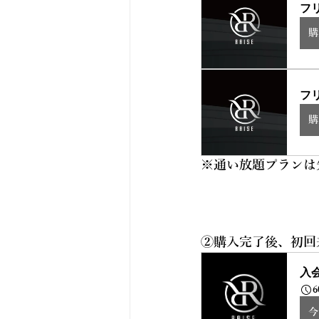
フ
購
フ
購
※通い放題プランは
②購入完了後、初回
入
6
今